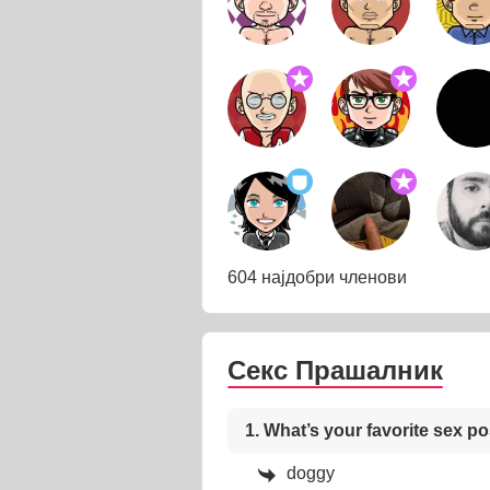
604 најдобри членови
Секс Прашалник
1. What’s your favorite sex po
doggy