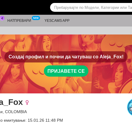
НАТПРЕВАРИ
YESCAMS APP
Создај профил и почни да чатуваш со
Aleja_Fox!
ПРИЈАВЕТЕ СЕ
ja_Fox
ни, COLOMBIA
о емитување: 15.01.26 11:48 PM