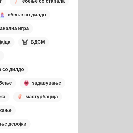
г
ебење со стапала
ебење со дилдо
анална игра
јајца
БДСМ
 со дилдо
ебење
задавување
жа
мастурбација
кање
ње девојки