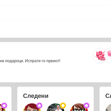
ни подароци. Испрати го првиот!
Следени
С