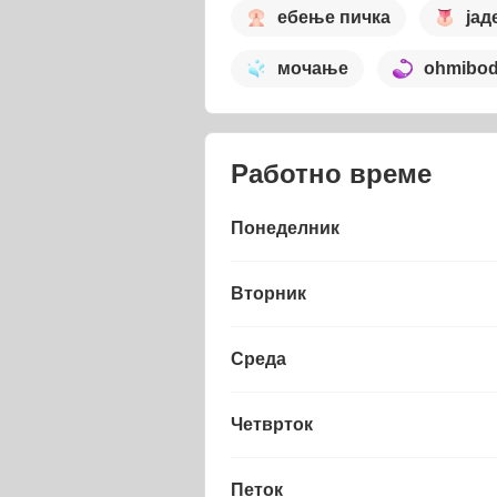
ебење пичка
јад
мочање
ohmibo
Работно време
Понеделник
Вторник
Среда
Четврток
Петок