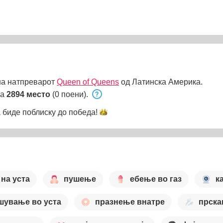
на натпреварот
Queen of Queens
од Латинска Америка.
на
2894 место
(0 поени).
 биде поблиску до
победа!
 на уста
пушење
ебење во газ
к
шување во уста
празнење внатре
прск