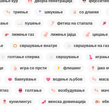
шење кур
двојна пенетрација
фејсситин
триење
шмукање
со дланки
вање
пушење
фетиш на стапала
лижење газ
лижење јајца
цицање 
ње
свршување внатре
свршување на газ
голтање сперма
свршување
играње
це
игра со прсти
флешинг
јако 
бакнување
водење љубов
маса
птиз
голтање
возбудување
мач
кунилингус
женска доминација
ебе