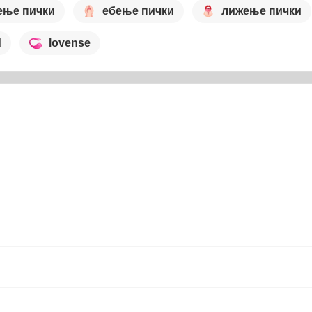
ење пички
ебење пички
лижење пички
d
lovense