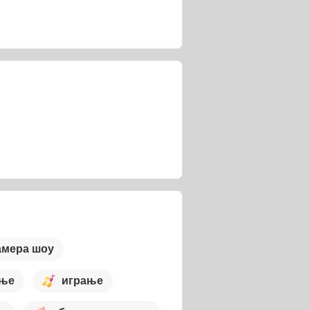
амера шоу
ање
играње