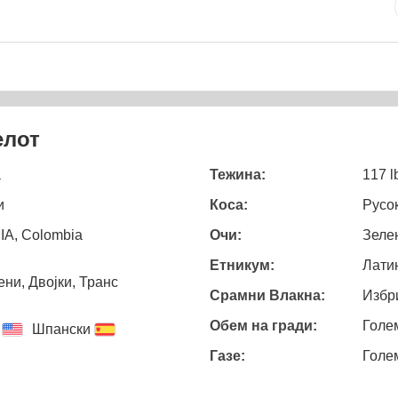
елот
a
Тежина:
117 l
и
Коса:
Русо
A, Colombia
Очи:
Зеле
Етникум:
Лати
ни, Двојки, Транс
Срамни Влакна:
Избр
Обем на гради:
Голе
Шпански
Газе:
Голе