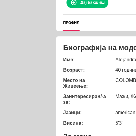
Дај Бакшиш
ПРОФИЛ
Биографија на мод
Име:
Alejandr
Возраст:
40 годин
Место на
COLOMBI
Живеење:
Заинтересиран/-а
Мажи, Же
за:
Јазици:
american
Висина:
5'3"