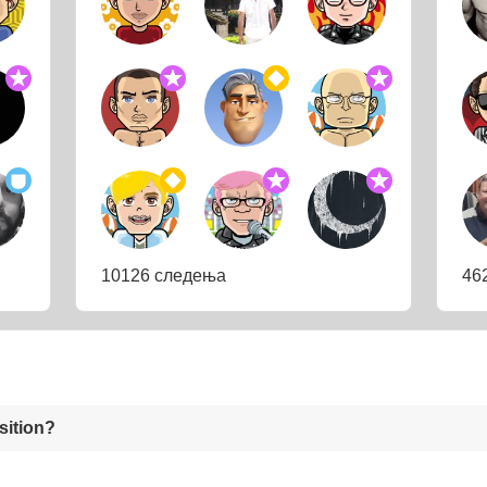
10126 следења
46
sition?