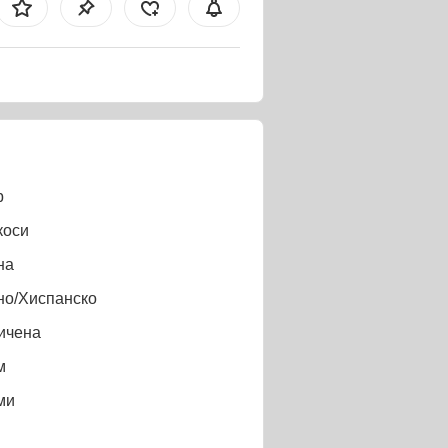
b
коси
на
но/Хиспанско
ичена
м
ми