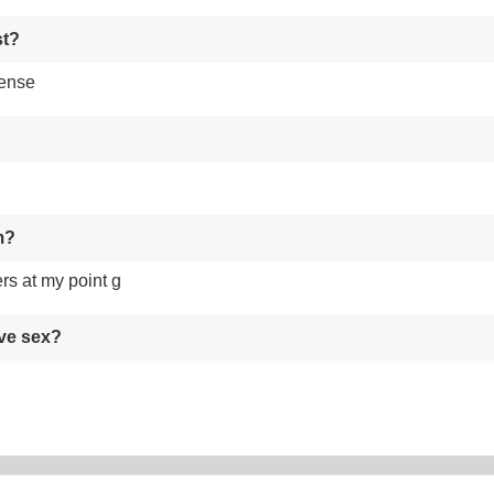
st?
tense
m?
s at my point g
ave sex?