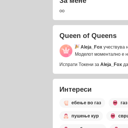
За мене
oo
Queen of Queens
Aleja_Fox
учествува 
Моделот моментално е 
Испрати Токени за
Aleja_Fox
да
Интереси
ебење во газ
газ
пушење кур
свр