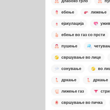
длабоко грло
пу
ебење
лижење
ејакулација
ужи
ебење во газ со прсти
пушење
четува
свршување во лице
сонување
во ли
дркање
дркање
лижење газ
стри
свршување во пичка